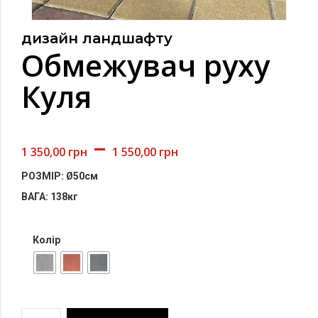
дизайн ландшафту
Обмежувач руху
Куля
–
1 350,00
грн
1 550,00
грн
РОЗМІР: Ø50см
ВАГА: 138кг
Колір
Обмежувач