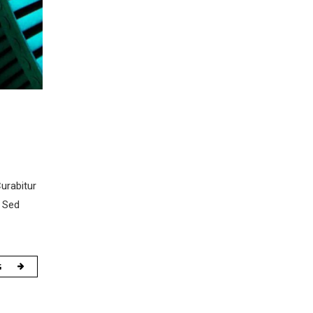
urabitur
. Sed
G