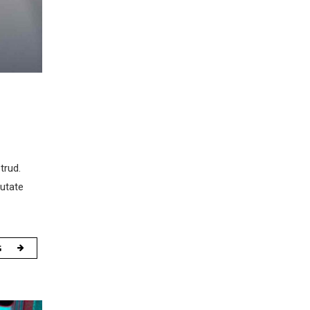
trud.
putate
G