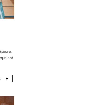
Epicuro.
eque sed
G