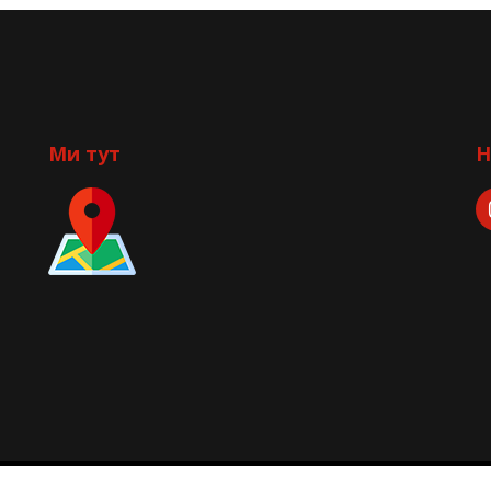
Ми тут
Н